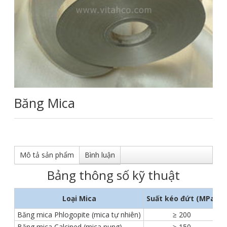
Băng Mica
Mô tả sản phẩm
Bình luận
Bảng thông số kỹ thuật
Loại Mica
Suất kéo đứt (MPa)
Băng mica Phlogopite (mica tự nhiên)
≥ 200
Băng mica Calcined (mica nung)
≥ 150