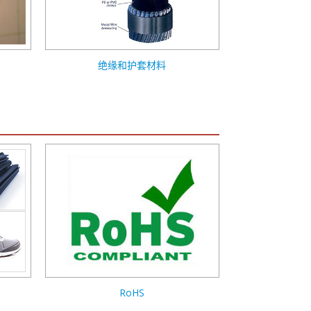
绝缘和护套材料
特殊
RoHS