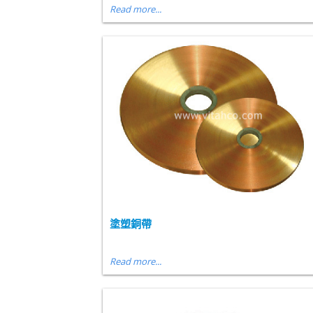
Read more...
塗塑銅帶
Read more...