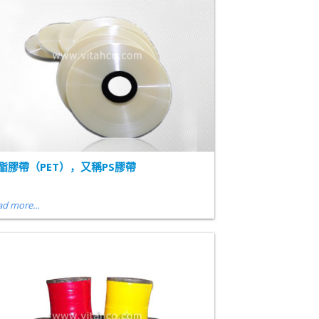
酯膠帶（PET），又稱PS膠帶
d more...