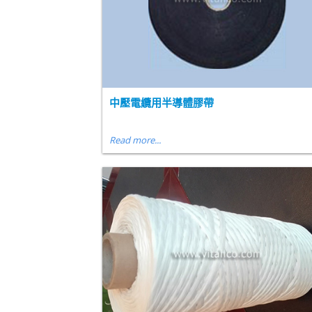
中壓電纜用半導體膠帶
Read more...