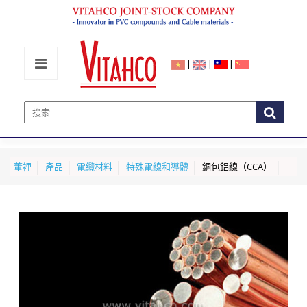
|
|
|
董裡
產品
電纜材料
特殊電線和導體
銅包鋁線（CCA）