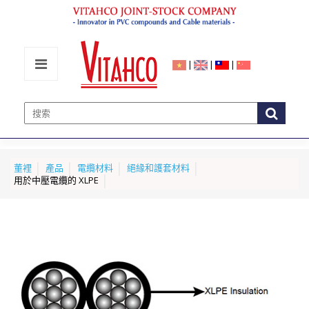
|
|
|
董裡
產品
電纜材料
絕緣和護套材料
用於中壓電纜的 XLPE