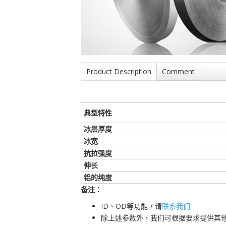
Product Description
Comment
典型特性
冰层厚度
冰宽
抗拉强度
伸长
铝的纯度
备注：
ID、OD等功能，请
联系我们
除上述参数外，我们可根据要求提供其