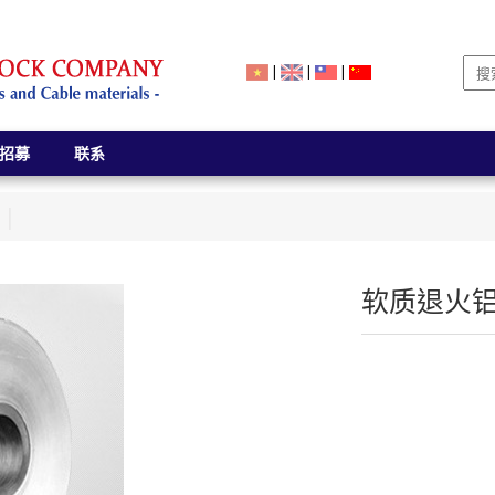
|
|
|
招募
联系
软质退火