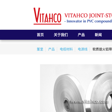
首页
关于我们
产品
新闻
董里
产品
电缆材料
电源线
软质退火铝带