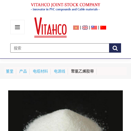
|
|
|
董里
产品
电缆材料
电源线
聚氯乙烯胶带