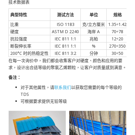
技术数据表
典型特性
测试方法
单位
规格
比重
ISO 1183
克/立方厘米
1.35÷1.42
硬度
ASTM D 2240
海岸 A
70÷78
抗拉强度
IEC 811 1:1
兆帕
12÷20
断裂伸长率
IEC 811 1:1
%
270÷350
200°C 时的热稳定性
IEC 811 3:2
分钟
30÷50
在每一次询价中，我们都会收集客户对硬度、颜色和应用的要
求，设计出合适等级的聚氯乙烯颗粒，让客户对质量感到满意。
备注：
对于其他属性，请
联系我们
以获取您需要的每个等级的
TDS
可根据要求提供无铅等级