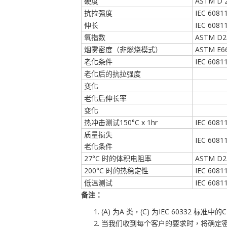
硬度
ASTM D 
抗拉强度
IEC 60811
伸长
IEC 60811
氧指数
ASTM D2
烟雾密度（非燃烧模式）
ASTM E6
老化条件
IEC 60811
老化后的抗拉强度
变化
老化后伸长率
变化
热冲击测试150°C x 1hr
IEC 60811
质量损失
IEC 60811
老化条件
27°C 时的体积电阻率
ASTM D2
200°C 时的热稳定性
IEC 60811
低温测试
IEC 60811
备注：
(A) 为A 类，(C) 为IEC 60332 标准中的C
当我们收到每个客户的要求时，将确定