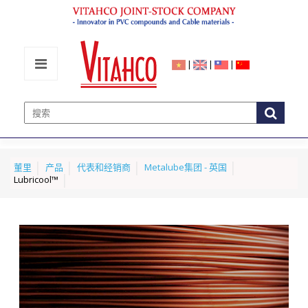
|
|
|
董里
产品
代表和经销商
Metalube集团 - 英国
Lubricool™