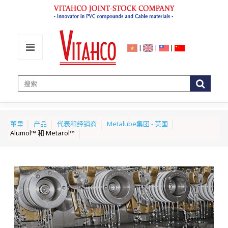
|
|
|
董里
产品
代表和经销商
Metalube集团 - 英国
Alumol™ 和 Metarol™