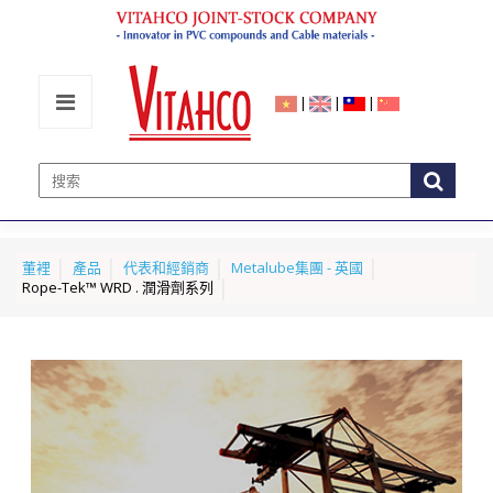
|
|
|
董裡
產品
代表和經銷商
Metalube集團 - 英國
Rope-Tek™ WRD . 潤滑劑系列