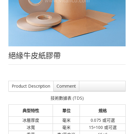
絕緣牛皮紙膠帶
Product Description
Comment
技術數據表 (TDS)
典型特性
單位
規格
冰層厚度
毫米
0.075 或可選
冰寬
毫米
15÷100 或可選