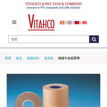
|
|
|
董裡
產品
電纜材料
電源線
絕緣牛皮紙膠帶