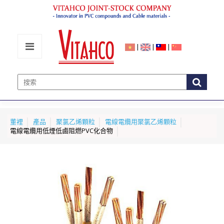
|
|
|
董裡
產品
聚氯乙烯顆粒
電線電纜用聚氯乙烯顆粒
電線電纜用低煙低鹵阻燃PVC化合物