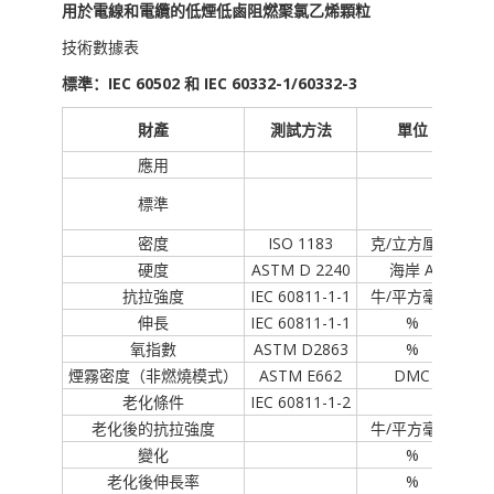
用於電線和電纜的低煙低鹵阻燃聚氯乙烯顆粒
技術數據表
標準：IEC 60502 和 IEC 60332-1/60332-3
財產
測試方法
單位
應用
標準
IE
密度
ISO 1183
克/立方厘米
硬度
ASTM D 2240
海岸 A
抗拉強度
IEC 60811-1-1
牛/平方毫米
伸長
IEC 60811-1-1
%
氧指數
ASTM D2863
%
煙霧密度（非燃燒模式）
ASTM E662
DMC
老化條件
IEC 60811-1-2
老化後的抗拉強度
牛/平方毫米
變化
%
老化後伸長率
%