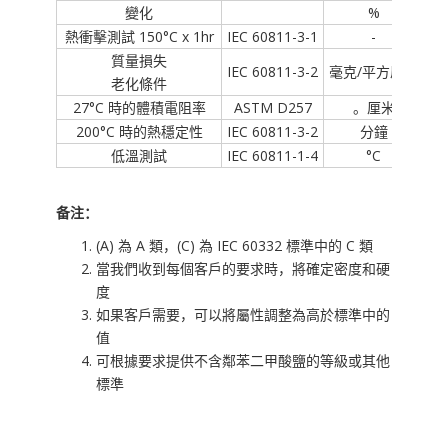
變化
%
熱衝擊測試 150°C x 1hr
IEC 60811-3-1
-
質量損失
IEC 60811-3-2
毫克/平方厘米
老化條件
27°C 時的體積電阻率
ASTM D257
。厘米
200°C 時的熱穩定性
IEC 60811-3-2
分鐘
低溫測試
IEC 60811-1-4
°C
备注：
(A) 為 A 類，(C) 為 IEC 60332 標準中的 C 類
當我們收到每個客戶的要求時，將確定密度和硬
度
如果客戶需要，可以將屬性調整為高於標準中的
值
可根據要求提供不含鄰苯二甲酸鹽的等級或其他
標準