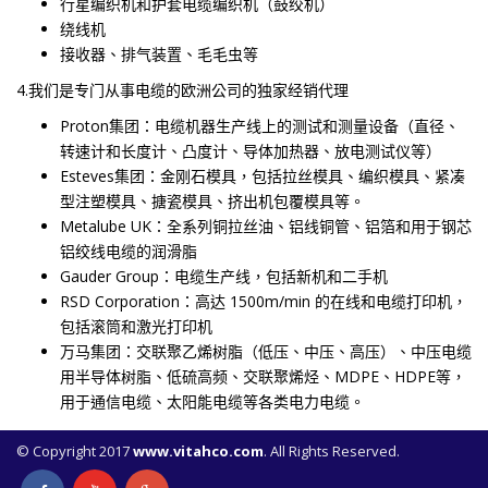
行星编织机和护套电缆编织机（鼓绞机）
绕线机
接收器、排气装置、毛毛虫等
4.我们是专门从事电缆的欧洲公司的独家经销代理
Proton集团：电缆机器生产线上的测试和测量设备（直径、
转速计和长度计、凸度计、导体加热器、放电测试仪等）
Esteves集团：金刚石模具，包括拉丝模具、编织模具、紧凑
型注塑模具、搪瓷模具、挤出机包覆模具等。
Metalube UK：全系列铜拉丝油、铝线铜管、铝箔和用于钢芯
铝绞线电缆的润滑脂
Gauder Group：电缆生产线，包括新机和二手机
RSD Corporation：高达 1500m/min 的在线和电缆打印机，
包括滚筒和激光打印机
万马集团：交联聚乙烯树脂（低压、中压、高压）、中压电缆
用半导体树脂、低硫高频、交联聚烯烃、MDPE、HDPE等，
用于通信电缆、太阳能电缆等各类电力电缆。
© Copyright 2017
www.vitahco.com
. All Rights Reserved.