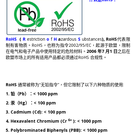
RoHS
(
R
estriction
o
f
H
a
zardous
S
ubstances
), RoHS
代表限
制有害物质。RoHS，也称为指令2002/95/EC，起源于欧盟，限制
在电气和电子产品中使用特定的危险材料。
2006 年7 月1 日
之后在
欧盟市场上的所有适用产品都必须通过RoHS 合规性。
RoHS
通常被称为“无铅指令”，但它限制了以下六种物质的使用:
1. 铅（Pb）：< 1000 ppm
2. 汞（Hg）：< 100 ppm
3. Cadmium (Cd): < 100 ppm
6+
4. Hexavalent Chromium (Cr
): < 1000 ppm
5. Polybrominated Biphenyls (PBB): < 1000 ppm