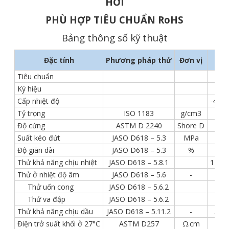
HƠI
PHÙ HỢP TIÊU CHUẨN RoHS
Bảng thông số kỹ thuật
Đặc tính
Phương pháp thử
Đơn vị
Tiêu chuẩn
JAS
Ký hiệu
Cấp nhiệt độ
-40°C
Tỷ trọng
ISO 1183
g/cm3
1.3
Độ cứng
ASTM D 2240
Shore D
4
Suất kéo đứt
JASO D618 – 5.3
MPa
≥
Độ giãn dài
JASO D618 – 5.3
%
Thử khả năng chịu nhiệt
JASO D618 – 5.8.1
121°C
Thử ở nhiệt độ âm
JASO D618 – 5.6
-
-40°
Thử uốn cong
JASO D618 – 5.6.2
Thử va đập
JASO D618 – 5.6.2
Thử khả năng chịu dầu
JASO D618 – 5.11.2
-
50°C
Điện trở suất khối ở 27°C
ASTM D257
Ω.cm
≥