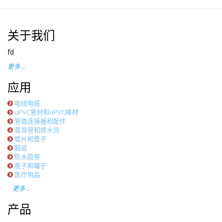
关于我们
fd
更多...
应用
电线电缆
uPVC管材和uPVC棒材
管道连接器和配件
直导管和排水沟
垫片和垫子
鞋底
防水胶带
瓶子和罐子
医疗用品
更多...
产品